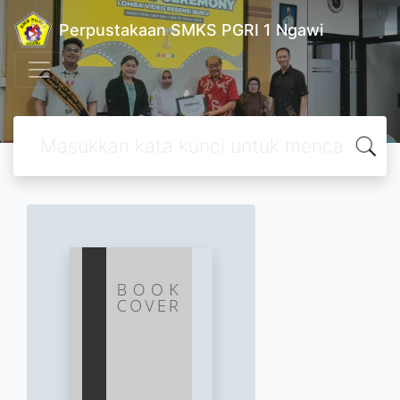
Perpustakaan SMKS PGRI 1 Ngawi