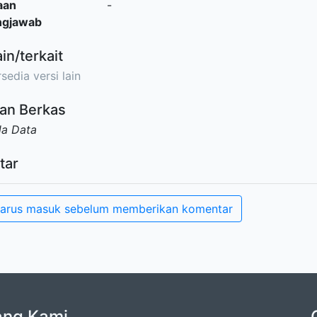
aan
-
ngjawab
ain/terkait
sedia versi lain
an Berkas
da Data
tar
arus masuk sebelum memberikan komentar
ang Kami