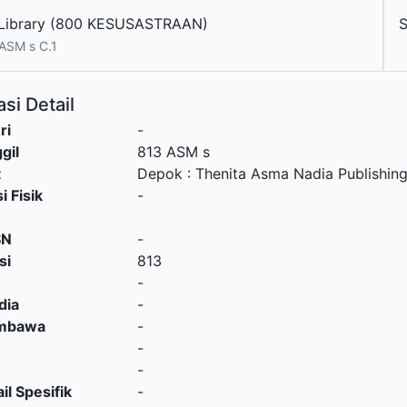
Library (800 KESUSASTRAAN)
S
ASM s C.1
si Detail
ri
-
gil
813 ASM s
t
Depok
:
Thenita Asma Nadia Publishin
i Fisik
-
SN
-
si
813
-
dia
-
embawa
-
-
-
il Spesifik
-