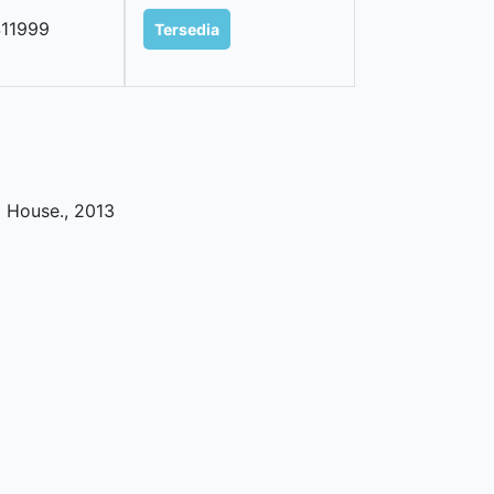
11999
Tersedia
g House
.,
2013