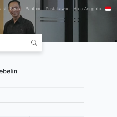
asi
Berita
Bantuan
Pustakawan
Area Anggota
ebelin