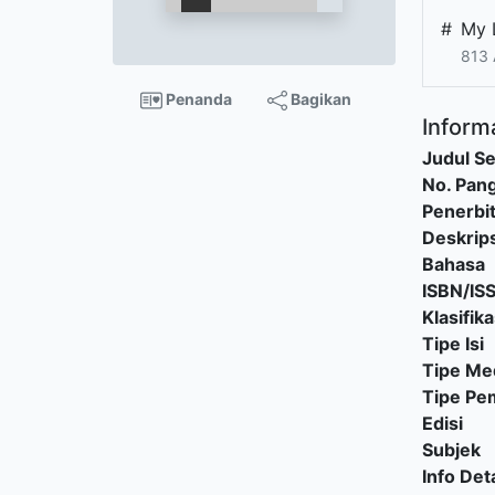
#
My 
813 
Penanda
Bagikan
Informa
Judul Se
No. Pang
Penerbi
Deskrips
Bahasa
ISBN/IS
Klasifika
Tipe Isi
Tipe Me
Tipe P
Edisi
Subjek
Info Deta