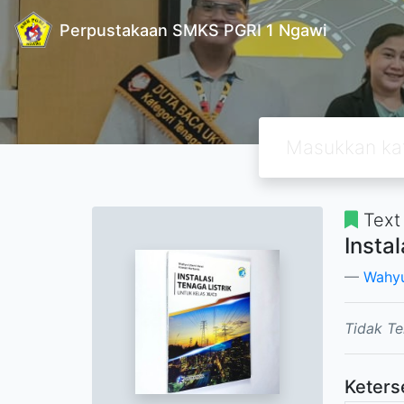
Perpustakaan SMKS PGRI 1 Ngawi
Text
Insta
Wahyu
Tidak Te
Keters