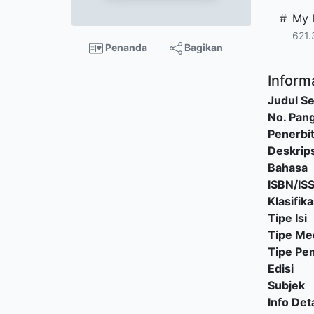
#
My 
621.
Penanda
Bagikan
Informa
Judul Se
No. Pang
Penerbi
Deskrips
Bahasa
ISBN/IS
Klasifika
Tipe Isi
Tipe Me
Tipe P
Edisi
Subjek
Info Deta