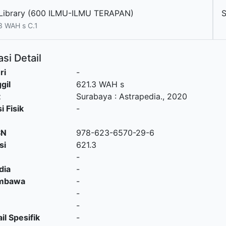
Library (600 ILMU-ILMU TERAPAN)
S
3 WAH s C.1
si Detail
ri
-
gil
621.3 WAH s
t
Surabaya
:
Astrapedia
.,
2020
i Fisik
-
SN
978-623-6570-29-6
si
621.3
-
dia
-
embawa
-
-
-
il Spesifik
-