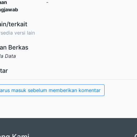
aan
-
ngjawab
ain/terkait
sedia versi lain
an Berkas
da Data
tar
arus masuk sebelum memberikan komentar
ang Kami