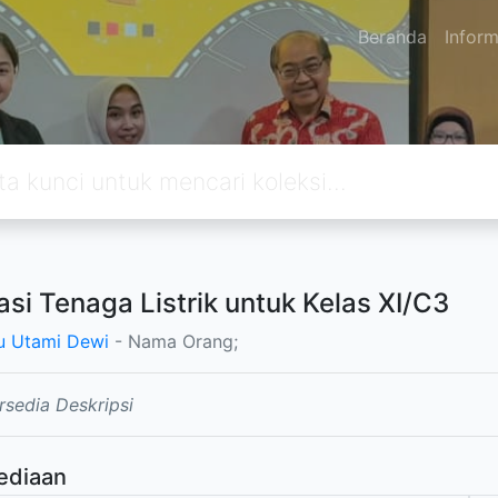
Beranda
Inform
lasi Tenaga Listrik untuk Kelas XI/C3
 Utami Dewi
- Nama Orang;
rsedia Deskripsi
ediaan