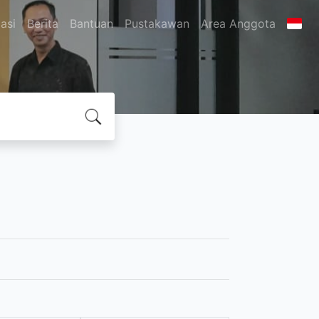
asi
Berita
Bantuan
Pustakawan
Area Anggota