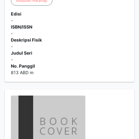
Abdullah
Harahap
Edisi
-
ISBN/ISSN
-
Deskripsi Fisik
-
Judul Seri
-
No. Panggil
813 ABD m