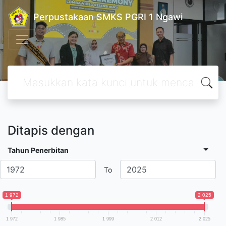
Perpustakaan SMKS PGRI 1 Ngawi
Ditapis dengan
Tahun Penerbitan
To
1 972
2 025
1 972
1 985
1 999
2 012
2 025