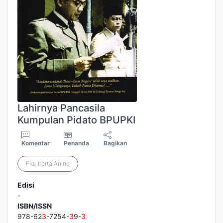
Lahirnya Pancasila
Kumpulan Pidato BPUPKI
Komentar
Penanda
Bagikan
Floriberta Aning
Edisi
-
ISBN/ISSN
978-62
3
-7254-
3
9-
3