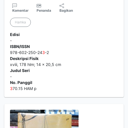
Komentar
Penanda
Bagikan
Hamka
Edisi
-
ISBN/ISSN
978-602-250-24
3
-2
Deskripsi Fisik
xviii, 178 hlm; 14 x 20,5 cm
Judul Seri
-
No. Panggil
3
70.15 HAM p