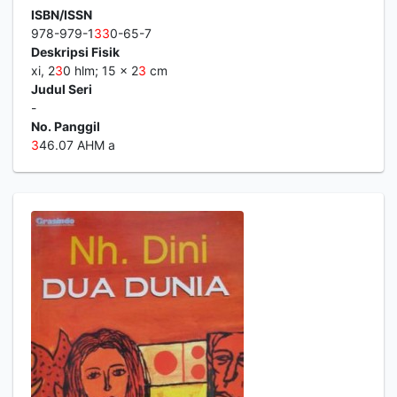
ISBN/ISSN
978-979-1
3
3
0-65-7
Deskripsi Fisik
xi, 2
3
0 hlm; 15 x 2
3
cm
Judul Seri
-
No. Panggil
3
46.07 AHM a