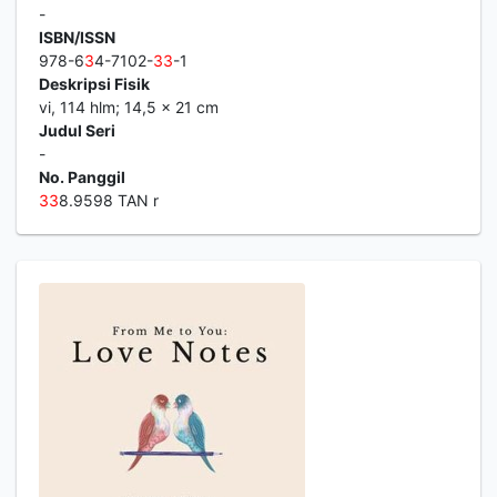
-
ISBN/ISSN
978-6
3
4-7102-
3
3
-1
Deskripsi Fisik
vi, 114 hlm; 14,5 x 21 cm
Judul Seri
-
No. Panggil
3
3
8.9598 TAN r