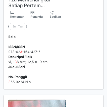
Setiap Pertem…
Komentar
Penanda
Bagikan
Sun Tzu
Edisi
-
ISBN/ISSN
978-62
3
-164-427-5
Deskripsi Fisik
vi, 1
3
8 hlm; 12,5 x 19 cm
Judul Seri
-
No. Panggil
3
55.02 SUN s