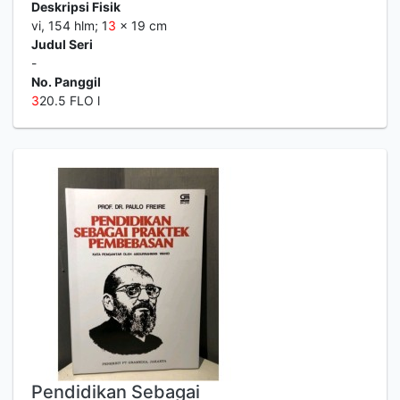
Deskripsi Fisik
vi, 154 hlm; 1
3
x 19 cm
Judul Seri
-
No. Panggil
3
20.5 FLO l
Pendidikan Sebagai