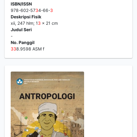
ISBN/ISSN
978-602-57
3
4-66-
3
Deskripsi Fisik
xii, 247 hlm; 1
3
x 21 cm
Judul Seri
-
No. Panggil
3
3
8.9598 ASM f