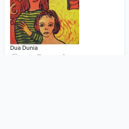
Dua Dunia
Komentar
Penanda
Bagikan
Nh. Dini
Edisi
-
ISBN/ISSN
978-979-695-850-4
Deskripsi Fisik
ix, 114 hlm; 15 x 21 cm
Judul Seri
-