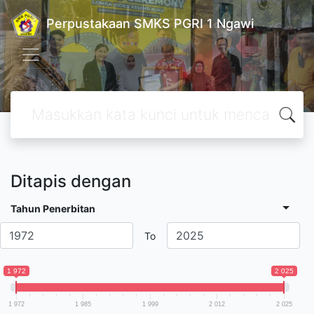
Perpustakaan SMKS PGRI 1 Ngawi
Ditapis dengan
Tahun Penerbitan
To
1 972
2 025
1 972
1 985
1 999
2 012
2 025