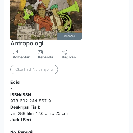
Antropologi
Komentar
Penanda
Bagikan
Okta Hadi Nurcahyono
Edisi
-
ISBN/ISSN
978-602-244-867-9
Deskripsi Fisik
viii, 288 hlm; 17,6 cm x 25 cm
Judul Seri
-
No. Panggil