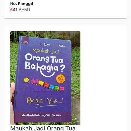
No. Panggil
6
41 AHM f
Maukah Jadi Orang Tua