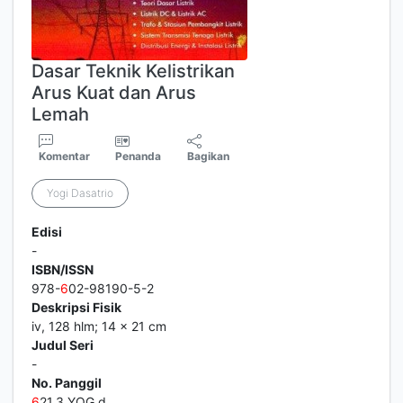
Dasar Teknik Kelistrikan
Arus Kuat dan Arus
Lemah
Komentar
Penanda
Bagikan
Yogi Dasatrio
Edisi
-
ISBN/ISSN
978-
6
02-98190-5-2
Deskripsi Fisik
iv, 128 hlm; 14 x 21 cm
Judul Seri
-
No. Panggil
6
21.3 YOG d