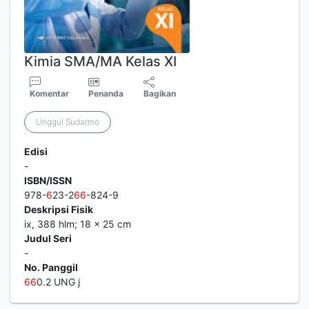
Kimia SMA/MA Kelas XI
Komentar
Penanda
Bagikan
Unggul Sudarmo
Edisi
-
ISBN/ISSN
978-
6
23-2
6
6
-824-9
Deskripsi Fisik
ix, 388 hlm; 18 x 25 cm
Judul Seri
-
No. Panggil
6
6
0.2 UNG j