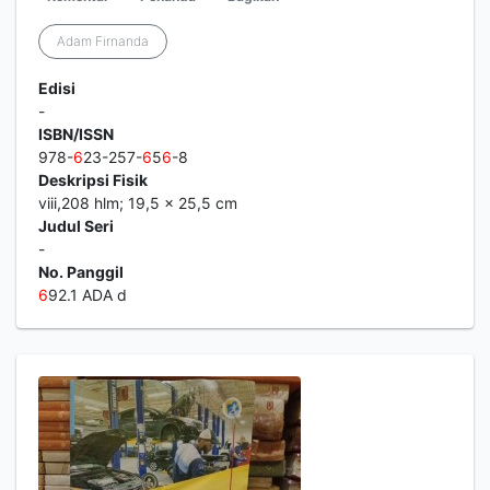
Adam Firnanda
Edisi
-
ISBN/ISSN
978-
6
23-257-
6
5
6
-8
Deskripsi Fisik
viii,208 hlm; 19,5 x 25,5 cm
Judul Seri
-
No. Panggil
6
92.1 ADA d