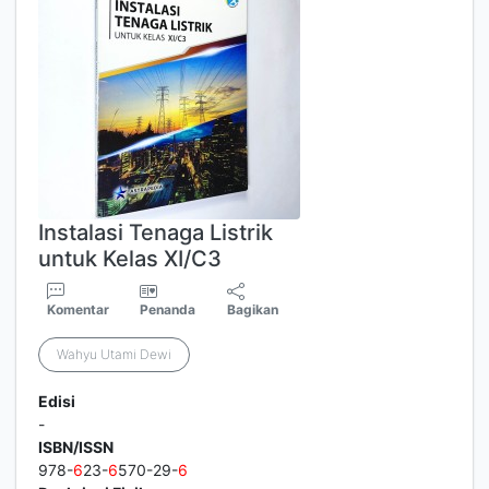
Instalasi Tenaga Listrik
untuk Kelas XI/C3
Komentar
Penanda
Bagikan
Wahyu Utami Dewi
Edisi
-
ISBN/ISSN
978-
6
23-
6
570-29-
6