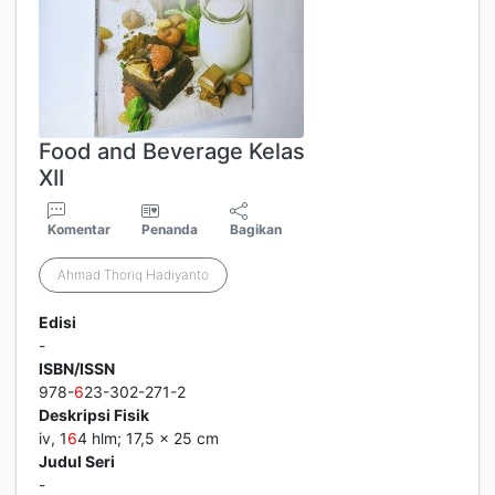
Food and Beverage Kelas
XII
Komentar
Penanda
Bagikan
Ahmad Thoriq Hadiyanto
Edisi
-
ISBN/ISSN
978-
6
23-302-271-2
Deskripsi Fisik
iv, 1
6
4 hlm; 17,5 x 25 cm
Judul Seri
-