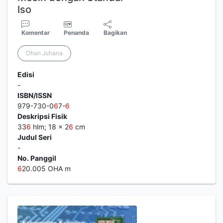
Iso
Komentar
Penanda
Bagikan
Ohan Juhana
Edisi
-
ISBN/ISSN
979-730-0
6
7-
6
Deskripsi Fisik
33
6
hlm; 18 x 2
6
cm
Judul Seri
-
No. Panggil
6
20.005 OHA m