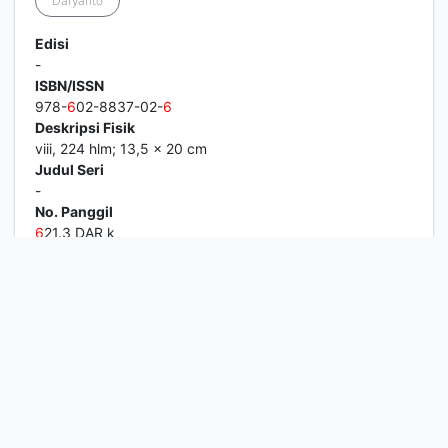
Daryanto
Edisi
-
ISBN/ISSN
978-
6
02-8837-02-
6
Deskripsi Fisik
viii, 224 hlm; 13,5 x 20 cm
Judul Seri
-
No. Panggil
6
21.3 DAR k
1
2
3
4
5
Berikutnya
Hal. Akhir