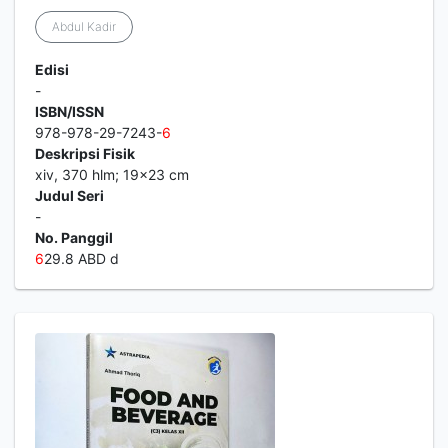
Abdul Kadir
Edisi
-
ISBN/ISSN
978-978-29-7243-
6
Deskripsi Fisik
xiv, 370 hlm; 19x23 cm
Judul Seri
-
No. Panggil
6
29.8 ABD d