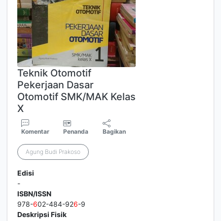
Teknik Otomotif
Pekerjaan Dasar
Otomotif SMK/MAK Kelas
X
Komentar
Penanda
Bagikan
Agung Budi Prakoso
Edisi
-
ISBN/ISSN
978-
6
02-484-92
6
-9
Deskripsi Fisik