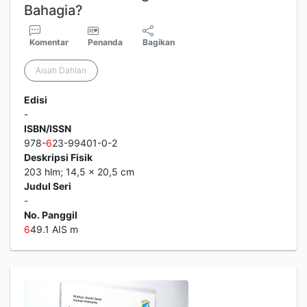
Bahagia?
Komentar
Penanda
Bagikan
Aisah Dahlan
Edisi
-
ISBN/ISSN
978-
6
23-99401-0-2
Deskripsi Fisik
203 hlm; 14,5 x 20,5 cm
Judul Seri
-
No. Panggil
6
49.1 AIS m