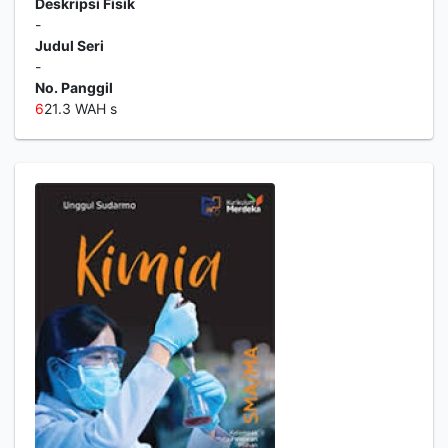
Deskripsi Fisik
-
Judul Seri
-
No. Panggil
6
21.3 WAH s