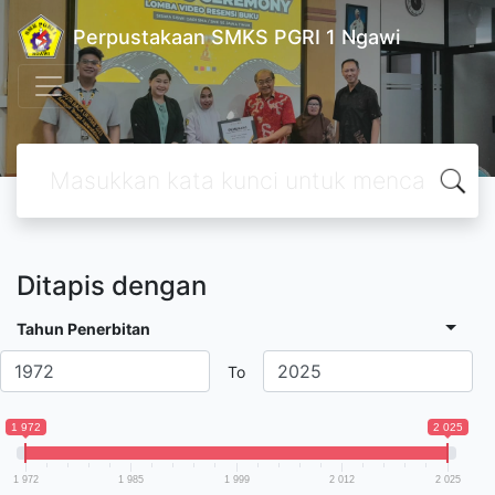
Perpustakaan SMKS PGRI 1 Ngawi
Ditapis dengan
Tahun Penerbitan
To
1 972
2 025
1 972
1 985
1 999
2 012
2 025