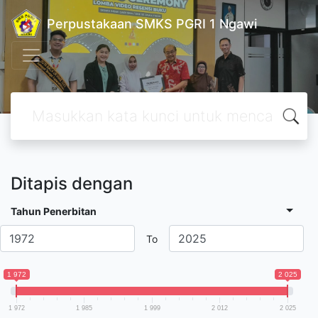
Perpustakaan SMKS PGRI 1 Ngawi
Ditapis dengan
Tahun Penerbitan
To
1 972
2 025
1 972
1 985
1 999
2 012
2 025