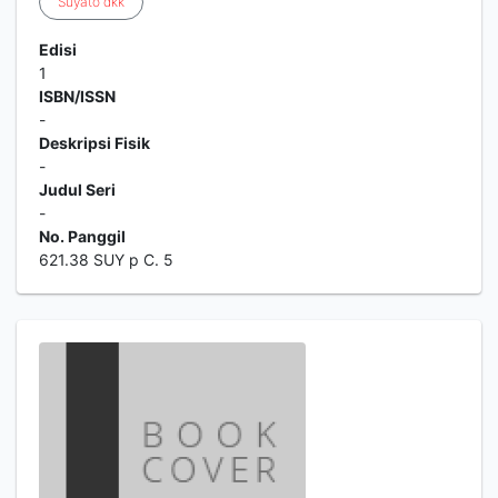
Suyato
dkk
Edisi
1
ISBN/ISSN
-
Deskripsi Fisik
-
Judul Seri
-
No. Panggil
621.38 SUY p C. 5