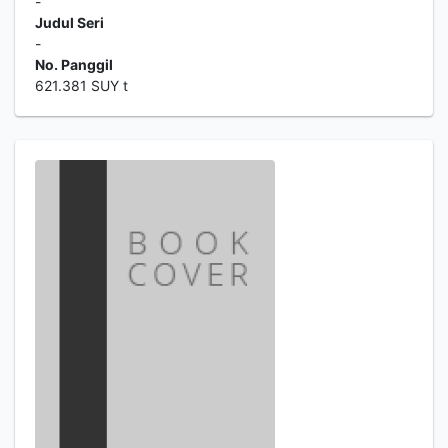
-
Judul Seri
-
No. Panggil
621.381 SUY t