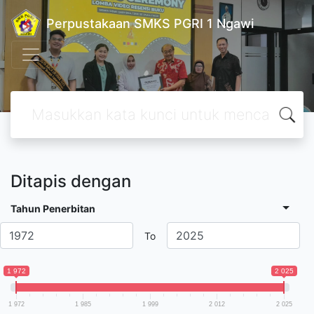
Perpustakaan SMKS PGRI 1 Ngawi
Ditapis dengan
Tahun Penerbitan
To
1 972
2 025
1 972
1 985
1 999
2 012
2 025