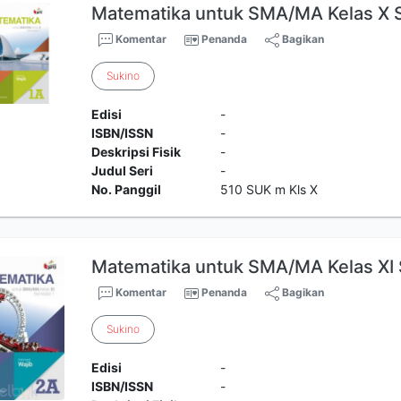
Matematika untuk SMA/MA Kelas X 
Komentar
Penanda
Bagikan
Sukino
Edisi
-
ISBN/ISSN
-
Deskripsi Fisik
-
Judul Seri
-
No. Panggil
510 SUK m Kls X
Matematika untuk SMA/MA Kelas XI 
Komentar
Penanda
Bagikan
Sukino
Edisi
-
ISBN/ISSN
-