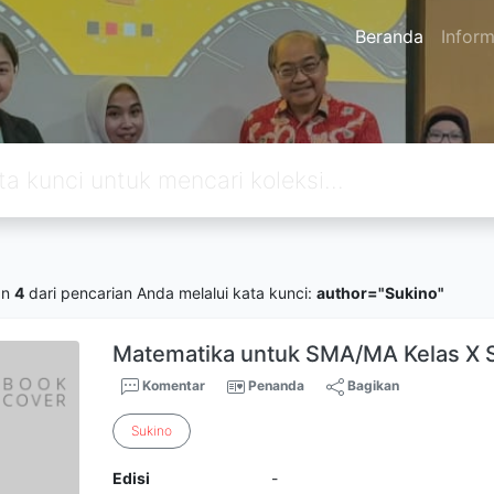
Beranda
Inform
an
4
dari pencarian Anda melalui kata kunci:
author="Sukino"
Matematika untuk SMA/MA Kelas X 
Komentar
Penanda
Bagikan
Sukino
Edisi
-