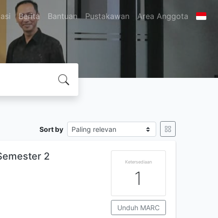
asi
Berita
Bantuan
Pustakawan
Area Anggota
Sort by
Semester 2
Ketersediaan
1
Unduh MARC