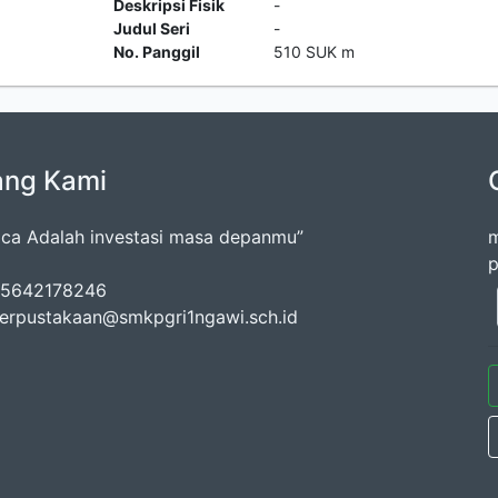
Deskripsi Fisik
-
Judul Seri
-
No. Panggil
510 SUK m
ang Kami
a Adalah investasi masa depanmu”
m
p
085642178246
perpustakaan@smkpgri1ngawi.sch.id