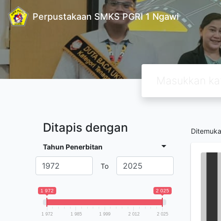
Perpustakaan SMKS PGRI 1 Ngawi
Ditapis dengan
Ditemuk
Tahun Penerbitan
To
1 972
2 025
1 972
1 985
1 999
2 012
2 025