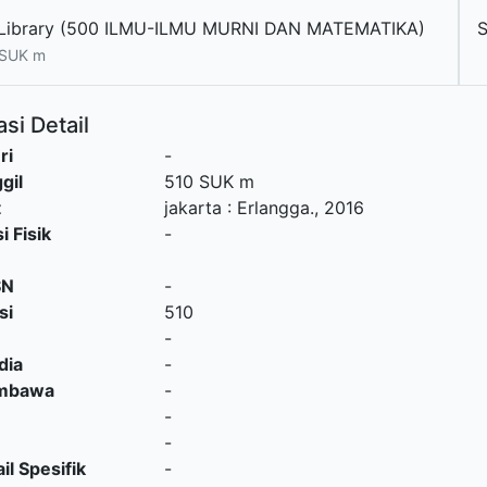
Library (500 ILMU-ILMU MURNI DAN MATEMATIKA)
 SUK m
si Detail
ri
-
gil
510 SUK m
t
jakarta
:
Erlangga
.,
2016
i Fisik
-
SN
-
si
510
-
dia
-
embawa
-
-
-
il Spesifik
-