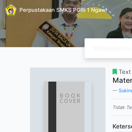
Perpustakaan SMKS PGRI 1 Ngawi
Text
Matem
Sukin
Tidak Te
Keters