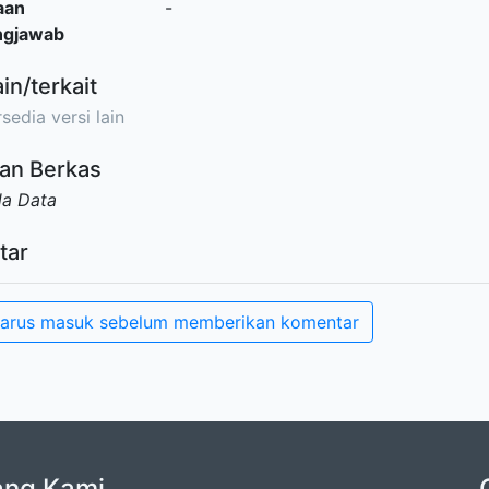
aan
-
ngjawab
ain/terkait
sedia versi lain
an Berkas
da Data
tar
arus masuk sebelum memberikan komentar
ang Kami