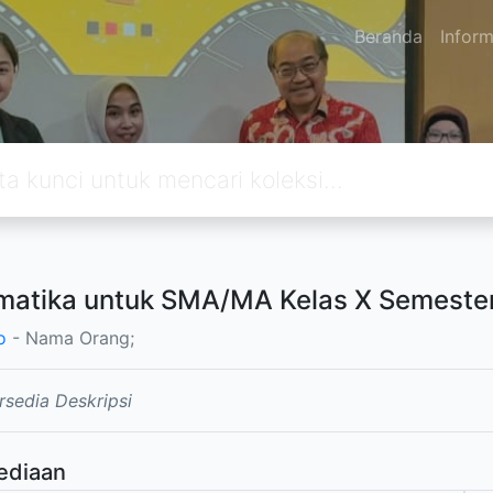
Beranda
Inform
atika untuk SMA/MA Kelas X Semeste
o
- Nama Orang;
rsedia Deskripsi
ediaan