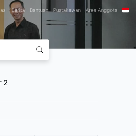
asi
Berita
Bantuan
Pustakawan
Area Anggota
r 2