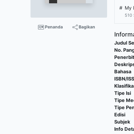
#
My 
510
Penanda
Bagikan
Informa
Judul Se
No. Pang
Penerbi
Deskrips
Bahasa
ISBN/IS
Klasifika
Tipe Isi
Tipe Me
Tipe P
Edisi
Subjek
Info Deta