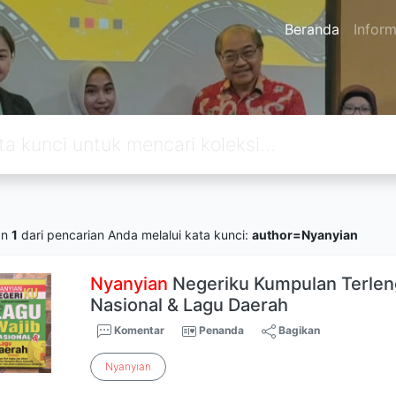
Beranda
Inform
an
1
dari pencarian Anda melalui kata kunci:
author=Nyanyian
Nyanyian
Negeriku Kumpulan Terlen
Nasional & Lagu Daerah
Komentar
Penanda
Bagikan
Nyanyian