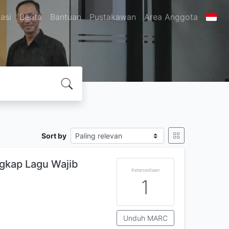
asi
Berita
Bantuan
Pustakawan
Area Anggota
Sort by
gkap Lagu Wajib
Ketersediaan
1
Unduh MARC