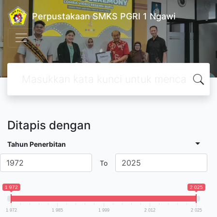
Perpustakaan SMKS PGRI 1 Ngawi
Ditapis dengan
Tahun Penerbitan
To
1 972
2 025
1 972
1 985
1 999
2 012
2 025