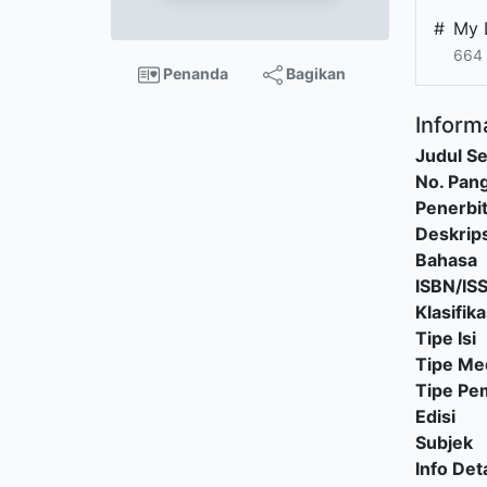
#
My 
664 
Penanda
Bagikan
Informa
Judul Se
No. Pang
Penerbi
Deskrips
Bahasa
ISBN/IS
Klasifika
Tipe Isi
Tipe Me
Tipe P
Edisi
Subjek
Info Deta