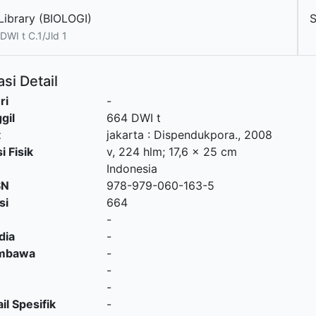
Library (BIOLOGI)
DWI t C.1/Jld 1
si Detail
ri
-
gil
664 DWI t
t
jakarta
:
Dispendukpora
.,
2008
i Fisik
v, 224 hlm; 17,6 x 25 cm
Indonesia
SN
978-979-060-163-5
si
664
-
dia
-
embawa
-
-
-
il Spesifik
-