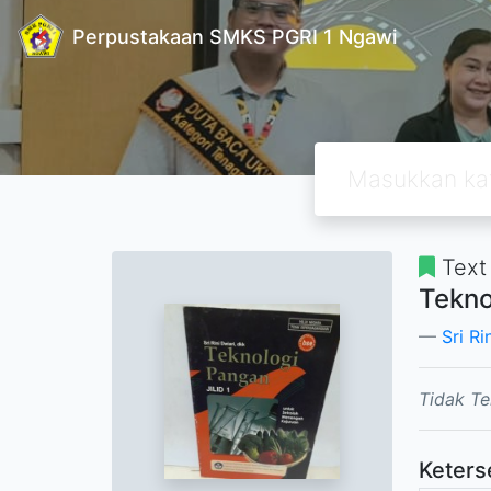
Perpustakaan SMKS PGRI 1 Ngawi
Text
Tekno
Sri Ri
Tidak Te
Keters