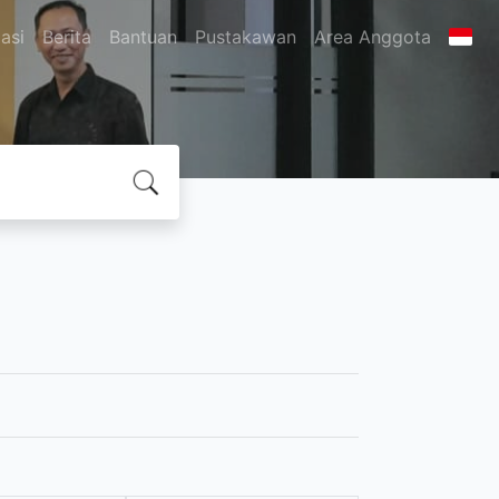
asi
Berita
Bantuan
Pustakawan
Area Anggota