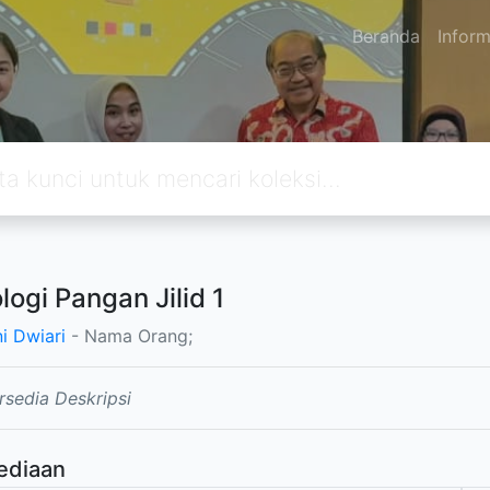
Beranda
Inform
logi Pangan Jilid 1
ni Dwiari
- Nama Orang;
rsedia Deskripsi
ediaan