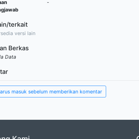
aan
-
ngjawab
ain/terkait
sedia versi lain
an Berkas
da Data
tar
arus masuk sebelum memberikan komentar
ang Kami