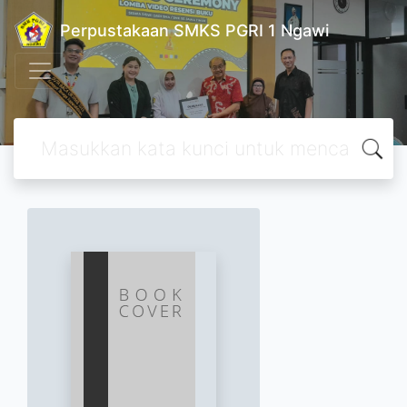
Perpustakaan SMKS PGRI 1 Ngawi