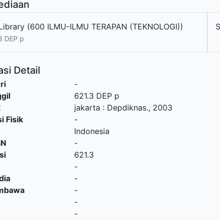
ediaan
Library (600 ILMU-ILMU TERAPAN (TEKNOLOGI))
3 DEP p
si Detail
ri
-
gil
621.3 DEP p
t
jakarta
:
Depdiknas
.,
2003
i Fisik
-
Indonesia
SN
-
si
621.3
-
dia
-
embawa
-
-
-