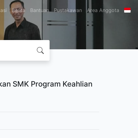
asi
Berita
Bantuan
Pustakawan
Area Anggota
kan SMK Program Keahlian