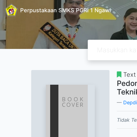
Perpustakaan SMKS PGRI 1 Ngawi
Text
Pedom
Tekni
Depdi
Tidak Te