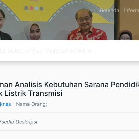
Beranda
Inform
an Analisis Kebutuhan Sarana Pendidi
k Listrik Transmisi
knas
- Nama Orang;
rsedia Deskripsi