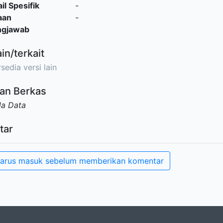
il Spesifik
-
aan
-
ngjawab
ain/terkait
sedia versi lain
an Berkas
da Data
tar
arus masuk sebelum memberikan komentar