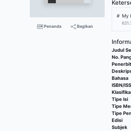
Keters
#
My 
621.
Penanda
Bagikan
Informa
Judul Se
No. Pang
Penerbi
Deskrips
Bahasa
ISBN/IS
Klasifika
Tipe Isi
Tipe Me
Tipe P
Edisi
Subjek